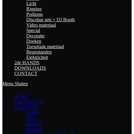
Licht
Rigging
Podiums
Discobar sets + DJ Booth
Video materiaal
Special
Decoratie
Doeken
Toespraak materiaal
Beursstanden
Elektriciteit
2de HANDS
DOWNLOADS
CONTACT
Menu
Sluiten
HOME
WIE ZIJN WE
VERHUUR
Geluid
Licht
Rigging
Podiums