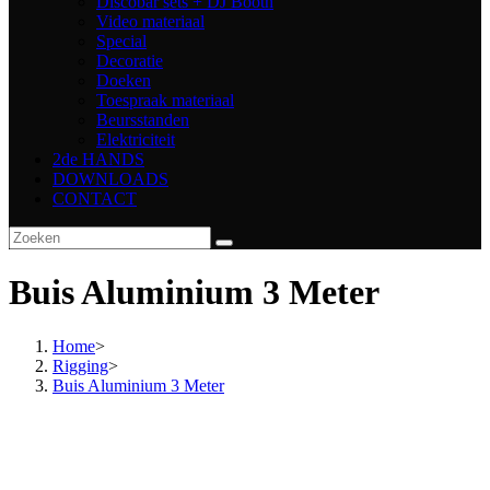
Discobar sets + DJ Booth
Video materiaal
Special
Decoratie
Doeken
Toespraak materiaal
Beursstanden
Elektriciteit
2de HANDS
DOWNLOADS
CONTACT
Buis Aluminium 3 Meter
Home
>
Rigging
>
Buis Aluminium 3 Meter